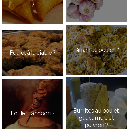
?
Poulet au paprika ?
Biriani de poulet ?
Poulet à la diable ?
Burritos au poulet,
Poulet Tandoori ?
guacamole et
poivron ?