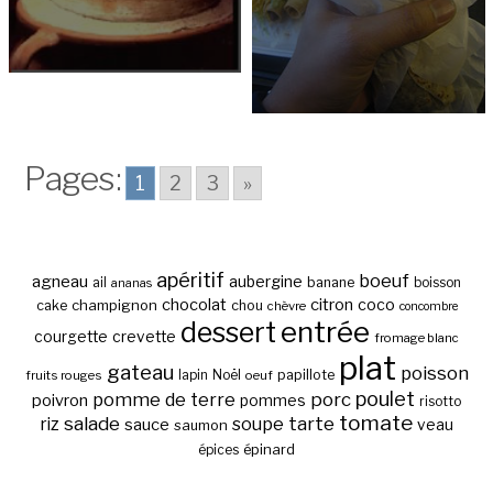
Pages:
1
2
3
»
apéritif
boeuf
agneau
aubergine
banane
ail
boisson
ananas
chocolat
citron
coco
cake
champignon
chou
chèvre
concombre
entrée
dessert
courgette
crevette
fromage blanc
plat
gateau
poisson
papillote
fruits rouges
lapin
Noël
oeuf
poulet
pomme de terre
porc
poivron
pommes
risotto
tomate
salade
tarte
riz
soupe
sauce
veau
saumon
épinard
épices