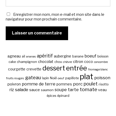
Enregistrer mon nom, mon e-mail et mon site dans le
navigateur pour mon prochain commentaire.
apéritif
boeuf
agneau
aubergine
banane
ail
boisson
ananas
chocolat
citron
coco
cake
champignon
chou
chèvre
concombre
entrée
dessert
courgette
crevette
fromage blanc
plat
gateau
poisson
papillote
fruits rouges
lapin
Noël
oeuf
poulet
pomme de terre
porc
poivron
pommes
risotto
tomate
salade
tarte
riz
soupe
sauce
veau
saumon
épinard
épices