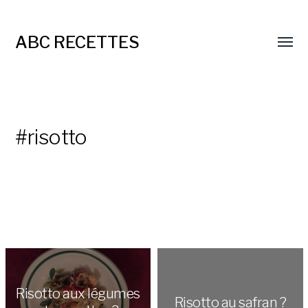
ABC RECETTES
#risotto
Risotto aux légumes
Risotto au safran ?