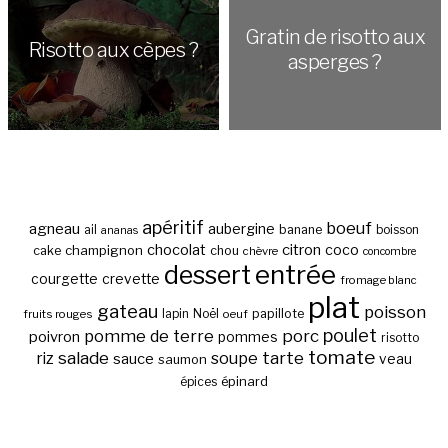
Gratin de risotto aux
Risotto aux cèpes ?
asperges ?
apéritif
boeuf
agneau
aubergine
banane
ail
boisson
ananas
chocolat
citron
coco
cake
champignon
chou
chèvre
concombre
entrée
dessert
courgette
crevette
fromage blanc
plat
gateau
poisson
papillote
fruits rouges
lapin
Noël
oeuf
poulet
pomme de terre
porc
poivron
pommes
risotto
tomate
salade
tarte
riz
soupe
sauce
veau
saumon
épinard
épices