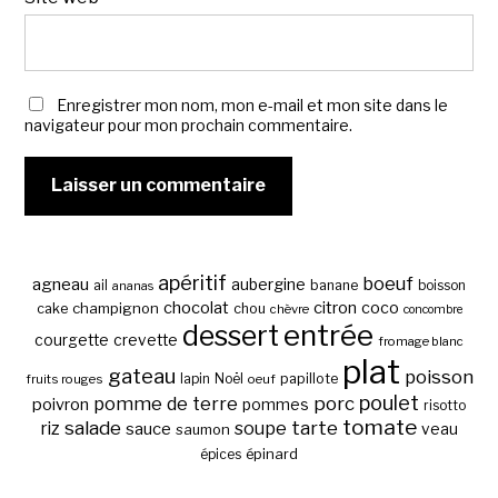
Enregistrer mon nom, mon e-mail et mon site dans le
navigateur pour mon prochain commentaire.
apéritif
boeuf
agneau
aubergine
banane
ail
boisson
ananas
chocolat
citron
coco
cake
champignon
chou
chèvre
concombre
entrée
dessert
courgette
crevette
fromage blanc
plat
gateau
poisson
papillote
fruits rouges
lapin
Noël
oeuf
poulet
pomme de terre
porc
poivron
pommes
risotto
tomate
salade
tarte
riz
soupe
sauce
veau
saumon
épinard
épices