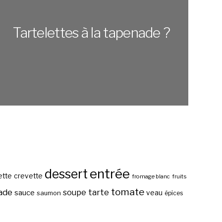
Tartelettes à la tapenade ?
entrée
dessert
ette
crevette
fromage blanc
fruits
tomate
ade
tarte
soupe
sauce
veau
saumon
épices