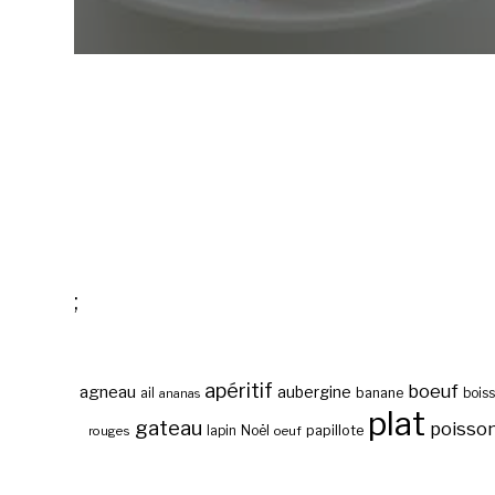
;
apéritif
boeuf
agneau
aubergine
banane
ail
bois
ananas
plat
gateau
poisso
papillote
rouges
lapin
Noël
oeuf