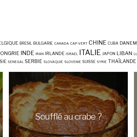
CHINE
ELGIQUE
DANEM
BULGARIE
BRESIL
CUBA
CANADA
CAP-VERT
ITALIE
INDE
ONGRIE
LIBAN
IRLANDE
JAPON
IRAN
ISRAEL
L
SERBIE
THAÏLANDE
SIE
SUISSE
SENEGAL
SLOVAQUIE
SLOVENIE
SYRIE
Soufflé au crabe ?