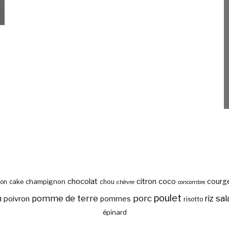
chocolat
citron
coco
courg
cake
champignon
chou
son
chèvre
concombre
poulet
sal
n
pomme de terre
porc
riz
poivron
pommes
risotto
épinard