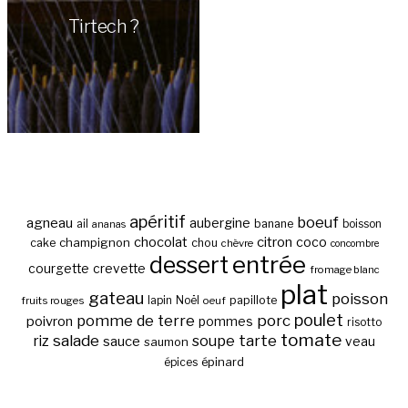
Tirtech ?
apéritif
boeuf
agneau
aubergine
banane
ail
boisson
ananas
chocolat
citron
coco
cake
champignon
chou
chèvre
concombre
entrée
dessert
courgette
crevette
fromage blanc
plat
gateau
poisson
papillote
fruits rouges
lapin
Noël
oeuf
poulet
pomme de terre
porc
poivron
pommes
risotto
tomate
salade
tarte
riz
soupe
sauce
veau
saumon
épinard
épices