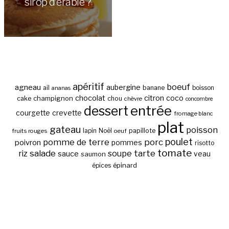
sirop d’érable ?
apéritif
boeuf
agneau
aubergine
banane
ail
boisson
ananas
chocolat
citron
coco
cake
champignon
chou
chèvre
concombre
entrée
dessert
courgette
crevette
fromage blanc
plat
gateau
poisson
papillote
fruits rouges
lapin
Noël
oeuf
poulet
pomme de terre
porc
poivron
pommes
risotto
tomate
salade
tarte
riz
soupe
sauce
veau
saumon
épinard
épices