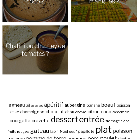
coco ?
mangues ?
Chatini ou chutney de
tomates ?
apéritif
boeuf
agneau
aubergine
banane
ail
boisson
ananas
chocolat
citron
coco
cake
champignon
chou
chèvre
concombre
entrée
dessert
courgette
crevette
fromage blanc
plat
gateau
poisson
papillote
fruits rouges
lapin
Noël
oeuf
poulet
pomme de terre
porc
poivron
pommes