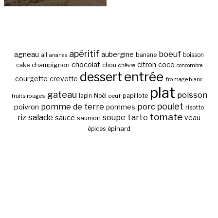
apéritif
boeuf
agneau
aubergine
banane
ail
boisson
ananas
chocolat
citron
coco
cake
champignon
chou
chèvre
concombre
entrée
dessert
courgette
crevette
fromage blanc
plat
gateau
poisson
papillote
fruits rouges
lapin
Noël
oeuf
poulet
pomme de terre
porc
poivron
pommes
risotto
tomate
salade
tarte
riz
soupe
sauce
veau
saumon
épinard
épices