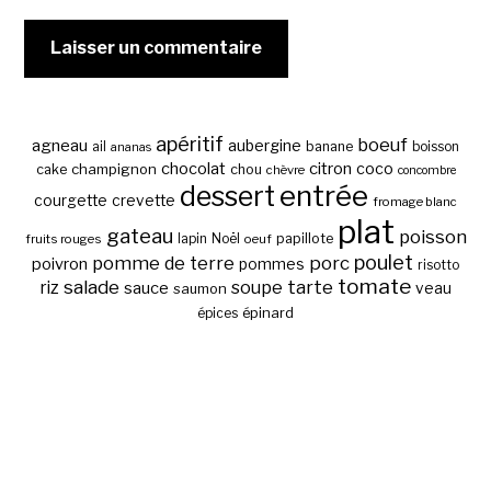
apéritif
boeuf
agneau
aubergine
banane
ail
boisson
ananas
chocolat
citron
coco
cake
champignon
chou
chèvre
concombre
entrée
dessert
courgette
crevette
fromage blanc
plat
gateau
poisson
papillote
fruits rouges
lapin
Noël
oeuf
poulet
pomme de terre
porc
poivron
pommes
risotto
tomate
salade
tarte
riz
soupe
sauce
veau
saumon
épinard
épices