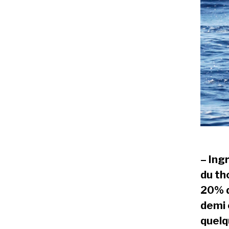
– Ing
du th
20% de
demi 
quelq