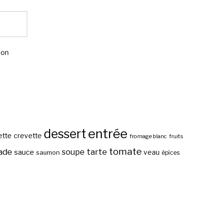
mon
entrée
dessert
ette
crevette
fromage blanc
fruits
tomate
ade
tarte
soupe
sauce
veau
saumon
épices