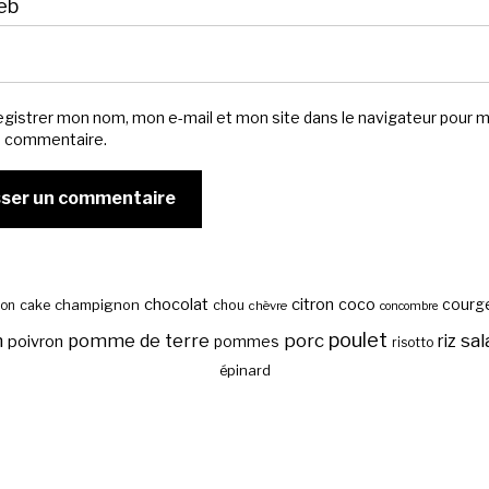
eb
egistrer mon nom, mon e-mail et mon site dans le navigateur pour 
n commentaire.
chocolat
citron
coco
courg
cake
champignon
chou
son
chèvre
concombre
poulet
sal
n
pomme de terre
porc
riz
poivron
pommes
risotto
épinard