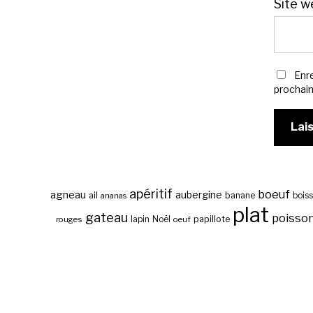
Site w
Enr
prochai
apéritif
boeuf
agneau
aubergine
banane
ail
bois
ananas
plat
gateau
poisso
papillote
rouges
lapin
Noël
oeuf