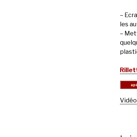
– Ecr
les a
– Mett
quelq
plasti
Rille
Vidéo