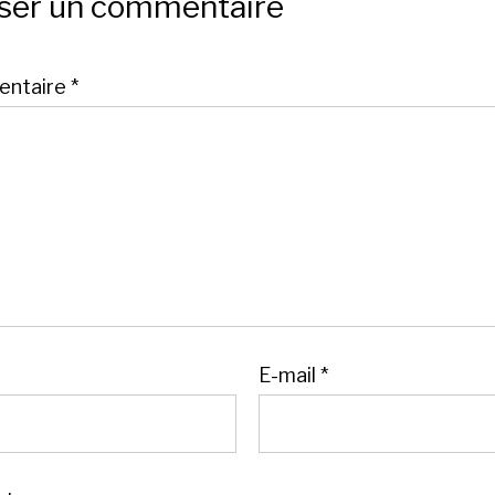
sser un commentaire
ntaire
*
E-mail
*