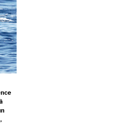
ence
à
un
,