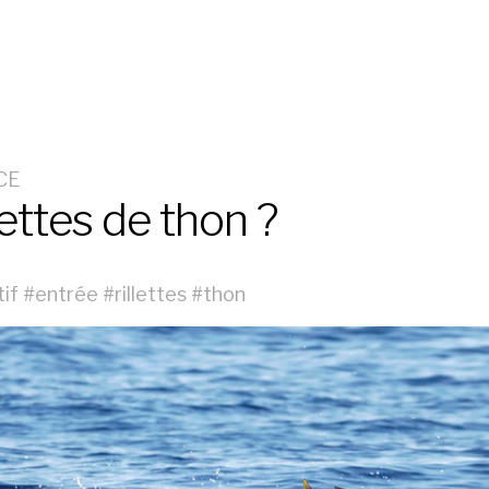
CE
lettes de thon ?
tif
#
entrée
#
rillettes
#
thon