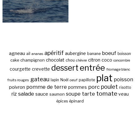
apéritif
boeuf
agneau
aubergine
banane
ail
boisson
ananas
chocolat
citron
coco
cake
champignon
chou
chèvre
concombre
entrée
dessert
courgette
crevette
fromage blanc
plat
gateau
poisson
papillote
fruits rouges
lapin
Noël
oeuf
poulet
pomme de terre
porc
poivron
pommes
risotto
tomate
salade
tarte
riz
soupe
sauce
veau
saumon
épinard
épices