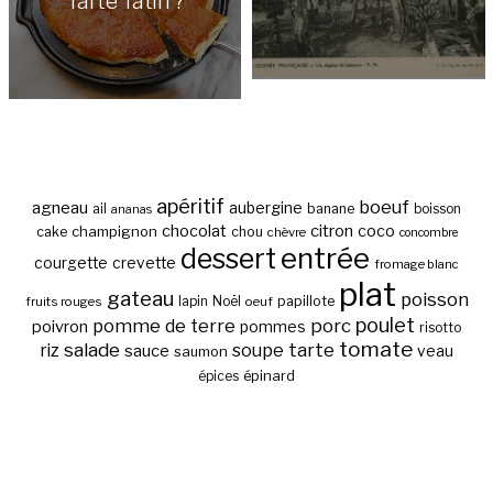
Tarte Tatin ?
apéritif
boeuf
agneau
aubergine
banane
ail
boisson
ananas
chocolat
citron
coco
cake
champignon
chou
chèvre
concombre
entrée
dessert
courgette
crevette
fromage blanc
plat
gateau
poisson
papillote
fruits rouges
lapin
Noël
oeuf
poulet
pomme de terre
porc
poivron
pommes
risotto
tomate
salade
tarte
riz
soupe
sauce
veau
saumon
épinard
épices