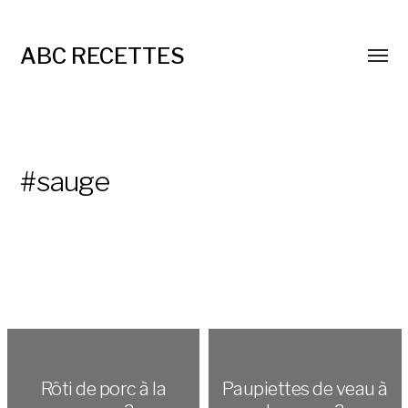
ABC RECETTES
#sauge
Rôti de porc à la
Paupiettes de veau à