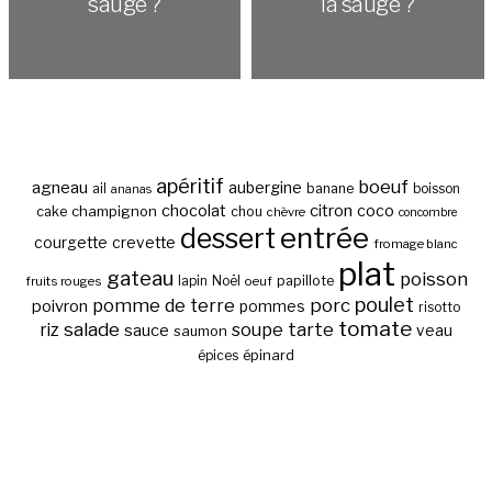
sauge ?
la sauge ?
apéritif
boeuf
agneau
aubergine
banane
ail
boisson
ananas
chocolat
citron
coco
cake
champignon
chou
chèvre
concombre
entrée
dessert
courgette
crevette
fromage blanc
plat
gateau
poisson
papillote
fruits rouges
lapin
Noël
oeuf
poulet
pomme de terre
porc
poivron
pommes
risotto
tomate
salade
tarte
riz
soupe
sauce
veau
saumon
épinard
épices