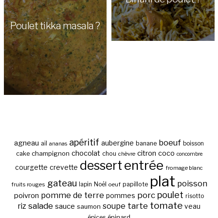
Poulet tikka masala ?
apéritif
boeuf
agneau
aubergine
banane
ail
boisson
ananas
chocolat
citron
coco
cake
champignon
chou
chèvre
concombre
entrée
dessert
courgette
crevette
fromage blanc
plat
gateau
poisson
papillote
fruits rouges
lapin
Noël
oeuf
poulet
pomme de terre
porc
poivron
pommes
risotto
tomate
salade
tarte
riz
soupe
sauce
veau
saumon
épinard
épices