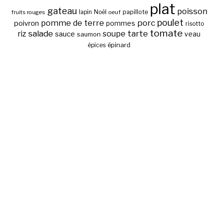
plat
gateau
poisson
papillote
fruits rouges
lapin
Noël
oeuf
poulet
pomme de terre
porc
poivron
pommes
risotto
tomate
salade
tarte
riz
soupe
sauce
veau
saumon
épinard
épices