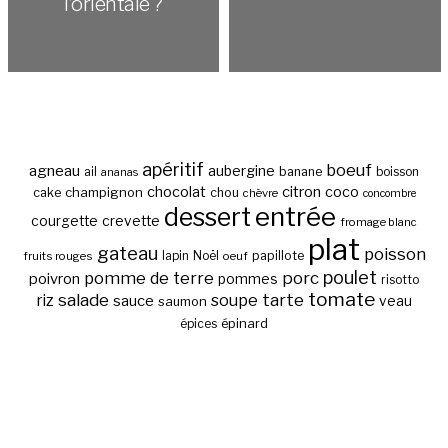
l’orientale ?
apéritif
boeuf
agneau
aubergine
banane
ail
boisson
ananas
chocolat
citron
coco
cake
champignon
chou
chèvre
concombre
entrée
dessert
courgette
crevette
fromage blanc
plat
gateau
poisson
papillote
fruits rouges
lapin
Noël
oeuf
poulet
pomme de terre
porc
poivron
pommes
risotto
tomate
salade
tarte
riz
soupe
sauce
veau
saumon
épinard
épices