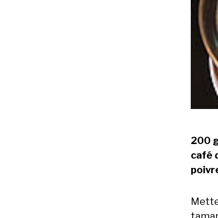
200 g
café 
poivr
Mettez
tamari