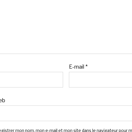
E-mail
*
eb
egistrer mon nom, mon e-mail et mon site dans le navigateur pour 