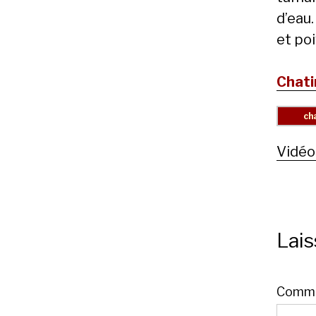
d’eau
et poi
Chati
Vidéo
Lai
Comme