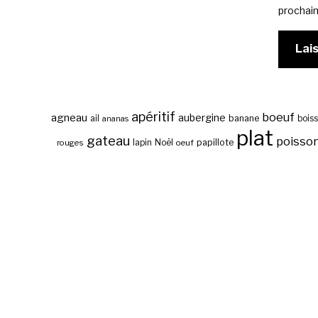
prochai
apéritif
boeuf
agneau
aubergine
banane
ail
bois
ananas
plat
gateau
poisso
papillote
rouges
lapin
Noël
oeuf