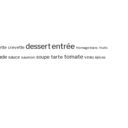
entrée
dessert
ette
crevette
fromage blanc
fruits
tomate
ade
tarte
soupe
sauce
veau
saumon
épices