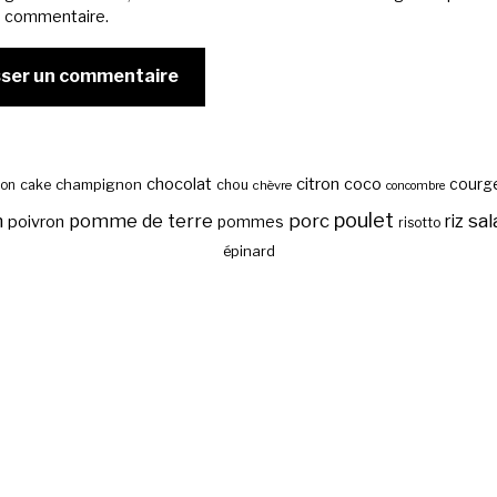
n commentaire.
chocolat
citron
coco
courg
cake
champignon
chou
son
chèvre
concombre
poulet
sal
n
pomme de terre
porc
riz
poivron
pommes
risotto
épinard