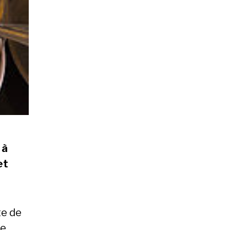
 à
et
te de
pe