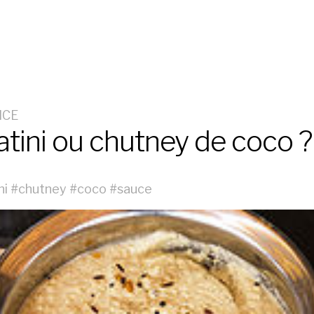
ICE
tini ou chutney de coco ?
ni
#
chutney
#
coco
#
sauce