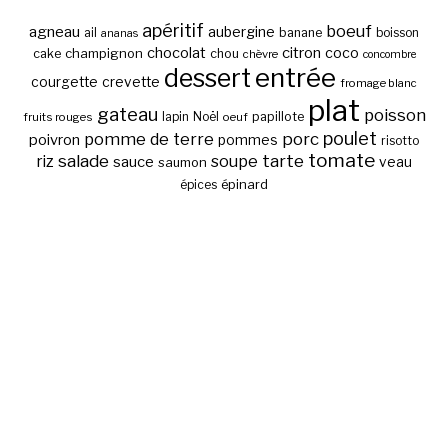
apéritif
boeuf
agneau
aubergine
banane
ail
boisson
ananas
chocolat
citron
coco
cake
champignon
chou
chèvre
concombre
entrée
dessert
courgette
crevette
fromage blanc
plat
gateau
poisson
papillote
fruits rouges
lapin
Noël
oeuf
poulet
pomme de terre
porc
poivron
pommes
risotto
tomate
salade
tarte
riz
soupe
sauce
veau
saumon
épinard
épices