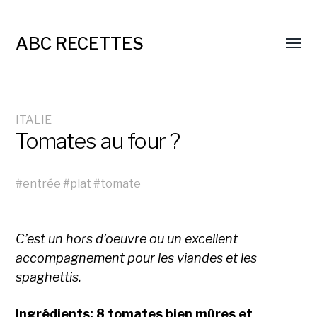
ABC RECETTES
ITALIE
Tomates au four ?
#
entrée
#
plat
#
tomate
C’est un hors d’oeuvre ou un excellent
accompagnement pour les viandes et les
spaghettis.
Ingrédients: 8 tomates bien mûres et