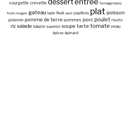
entrée
dessert
courgette
crevette
fromage blanc
plat
gateau
poisson
papillote
fruits rouges
lapin
Noël
oeuf
poulet
pomme de terre
porc
poivron
pommes
risotto
tomate
salade
tarte
riz
soupe
sauce
veau
saumon
épinard
épices