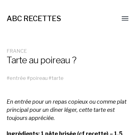
ABC RECETTES
FRANCE
Tarte au poireau ?
#
entrée
#
poireau
#
tarte
En entrée pour un repas copieux ou comme plat
principal pour un dîner léger, cette tarte est
toujours appréciée.
Ingrédients: 1 pâte brisée (cf recette) – 1,5