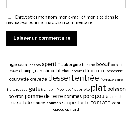
Enregistrer mon nom, mon e-mail et mon site dans le
navigateur pour mon prochain commentaire.
apéritif
boeuf
agneau
aubergine
banane
ail
boisson
ananas
chocolat
citron
coco
cake
champignon
chou
chèvre
concombre
entrée
dessert
courgette
crevette
fromage blanc
plat
gateau
poisson
papillote
fruits rouges
lapin
Noël
oeuf
poulet
pomme de terre
porc
poivron
pommes
risotto
tomate
salade
tarte
riz
soupe
sauce
veau
saumon
épinard
épices