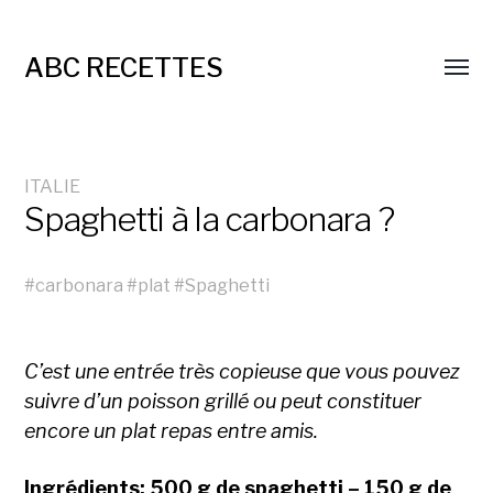
ABC RECETTES
ITALIE
Spaghetti à la carbonara ?
#
carbonara
#
plat
#
Spaghetti
C’est une entrée très copieuse que vous pouvez
suivre d’un poisson grillé ou peut constituer
encore un plat repas entre amis.
Ingrédients: 500 g de spaghetti – 150 g de