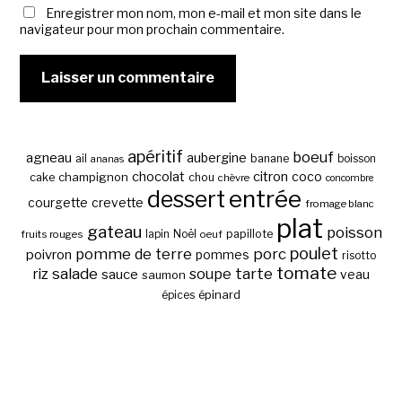
Enregistrer mon nom, mon e-mail et mon site dans le
navigateur pour mon prochain commentaire.
apéritif
boeuf
agneau
aubergine
banane
ail
boisson
ananas
chocolat
citron
coco
cake
champignon
chou
chèvre
concombre
entrée
dessert
courgette
crevette
fromage blanc
plat
gateau
poisson
papillote
fruits rouges
lapin
Noël
oeuf
poulet
pomme de terre
porc
poivron
pommes
risotto
tomate
salade
tarte
riz
soupe
sauce
veau
saumon
épinard
épices