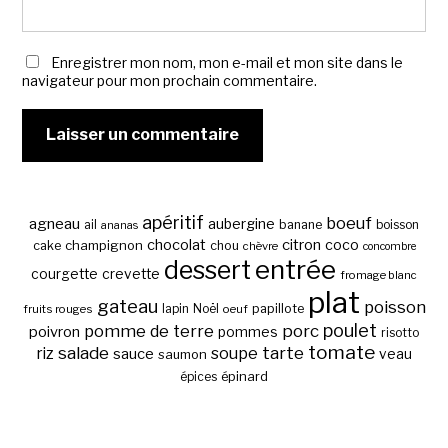
Enregistrer mon nom, mon e-mail et mon site dans le
navigateur pour mon prochain commentaire.
apéritif
boeuf
agneau
aubergine
banane
ail
boisson
ananas
chocolat
citron
coco
cake
champignon
chou
chèvre
concombre
entrée
dessert
courgette
crevette
fromage blanc
plat
gateau
poisson
papillote
fruits rouges
lapin
Noël
oeuf
poulet
pomme de terre
porc
poivron
pommes
risotto
tomate
salade
tarte
riz
soupe
sauce
veau
saumon
épinard
épices