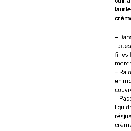
cuil.
laurie
crèm
– Dans
faite
fines
morce
– Raj
en mor
couvr
– Pas
liqui
réaju
crème