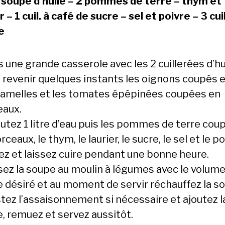
 à soupe d’huile – 2 pommes de terre – thym et
r – 1 cuil. à café de sucre – sel et poivre – 3 cui
e
 une grande casserole avec les 2 cuillerées d’hu
s revenir quelques instants les oignons coupés 
 lamelles et les tomates épépinées coupées en
aux.
outez 1 litre d’eau puis les pommes de terre cou
ceaux, le thym, le laurier, le sucre, le sel et le po
ez et laissez cuire pendant une bonne heure.
sez la soupe au moulin à légumes avec le volume
de désiré et au moment de servir réchauffez la s
stez l’assaisonnement si nécessaire et ajoutez l
, remuez et servez aussitôt.