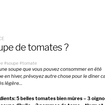
CE
upe de tomates ?
ée
#
soupe
#
tomate
 une soupe que vous pouvez consommer en été
 en hiver, prévoyez autre chose pour le dîner ca
rès légère…
dients: 5 belles tomates bien mûres – 3 oigno