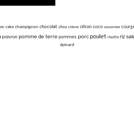
chocolat
citron
coco
courg
cake
champignon
chou
son
chèvre
concombre
poulet
sal
n
pomme de terre
porc
riz
poivron
pommes
risotto
épinard