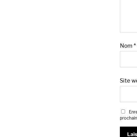
Nom
*
Site w
Enr
prochai