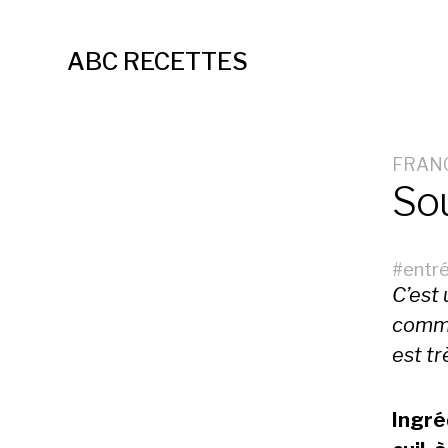
ABC RECETTES
FRAN
So
#
entr
C’est
comme
est t
Ingré