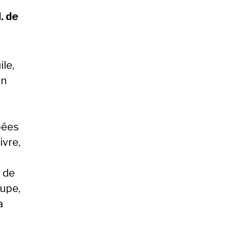
l. de
ile,
en
pées
ivre,
 de
oupe,
a