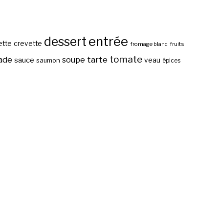
entrée
dessert
ette
crevette
fromage blanc
fruits
tomate
ade
tarte
soupe
sauce
veau
saumon
épices