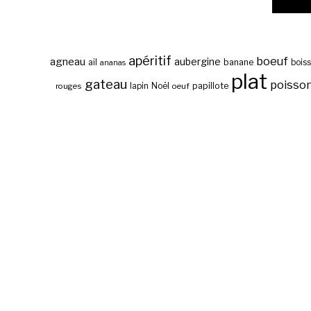
apéritif
boeuf
agneau
aubergine
banane
ail
bois
ananas
plat
gateau
poisso
papillote
rouges
lapin
Noël
oeuf