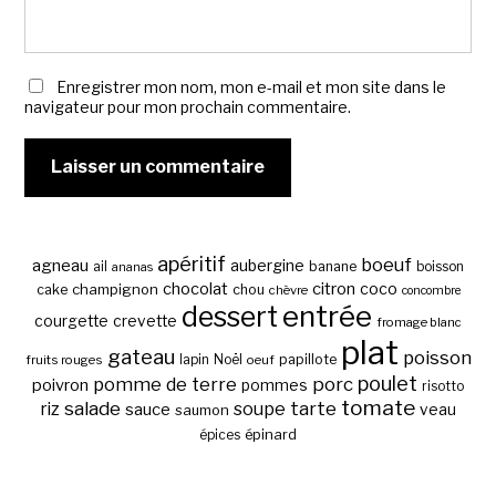
Enregistrer mon nom, mon e-mail et mon site dans le
navigateur pour mon prochain commentaire.
apéritif
boeuf
agneau
aubergine
banane
ail
boisson
ananas
chocolat
citron
coco
cake
champignon
chou
chèvre
concombre
entrée
dessert
courgette
crevette
fromage blanc
plat
gateau
poisson
papillote
fruits rouges
lapin
Noël
oeuf
poulet
pomme de terre
porc
poivron
pommes
risotto
tomate
salade
tarte
riz
soupe
sauce
veau
saumon
épinard
épices