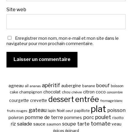
Site web
Enregistrer mon nom, mon e-mail et mon site dans le
navigateur pour mon prochain commentaire.
apéritif
boeuf
agneau
aubergine
banane
ail
boisson
ananas
chocolat
citron
coco
cake
champignon
chou
chèvre
concombre
entrée
dessert
courgette
crevette
fromage blanc
plat
gateau
poisson
papillote
fruits rouges
lapin
Noël
oeuf
poulet
pomme de terre
porc
poivron
pommes
risotto
tomate
salade
tarte
riz
soupe
sauce
veau
saumon
épinard
épices