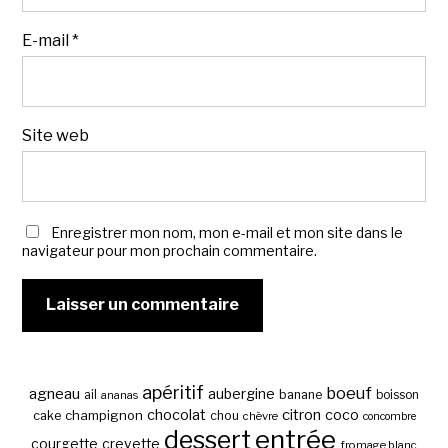
E-mail
*
Site web
Enregistrer mon nom, mon e-mail et mon site dans le
navigateur pour mon prochain commentaire.
apéritif
boeuf
agneau
aubergine
banane
ail
boisson
ananas
chocolat
citron
coco
cake
champignon
chou
chèvre
concombre
entrée
dessert
courgette
crevette
fromage blanc