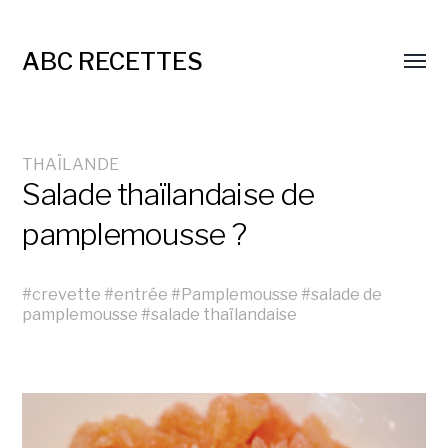
ABC RECETTES
THAÏLANDE
Salade thaïlandaise de
pamplemousse ?
#
crevette
#
entrée
#
Pamplemousse
#
salade de
pamplemousse
#
salade thaïlandaise