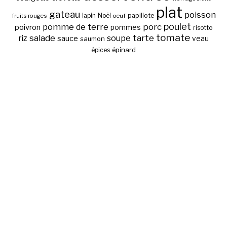
plat
gateau
poisson
papillote
fruits rouges
lapin
Noël
oeuf
poulet
pomme de terre
porc
poivron
pommes
risotto
tomate
salade
tarte
riz
soupe
sauce
veau
saumon
épinard
épices