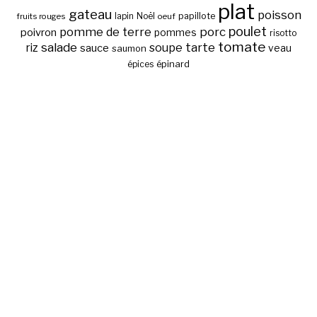
plat
gateau
poisson
papillote
fruits rouges
lapin
Noël
oeuf
poulet
pomme de terre
porc
poivron
pommes
risotto
tomate
salade
tarte
riz
soupe
sauce
veau
saumon
épinard
épices