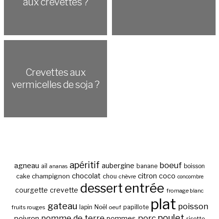
aux crevettes ?
Crevettes aux
vermicelles de soja ?
apéritif
boeuf
agneau
aubergine
banane
ail
boisson
ananas
chocolat
citron
coco
cake
champignon
chou
chèvre
concombre
entrée
dessert
courgette
crevette
fromage blanc
plat
gateau
poisson
papillote
fruits rouges
lapin
Noël
oeuf
poulet
pomme de terre
porc
poivron
pommes