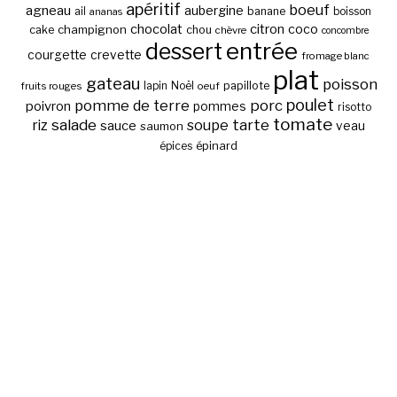
apéritif
boeuf
agneau
aubergine
banane
ail
boisson
ananas
chocolat
citron
coco
cake
champignon
chou
chèvre
concombre
entrée
dessert
courgette
crevette
fromage blanc
plat
gateau
poisson
papillote
fruits rouges
lapin
Noël
oeuf
poulet
pomme de terre
porc
poivron
pommes
risotto
tomate
salade
tarte
riz
soupe
sauce
veau
saumon
épinard
épices