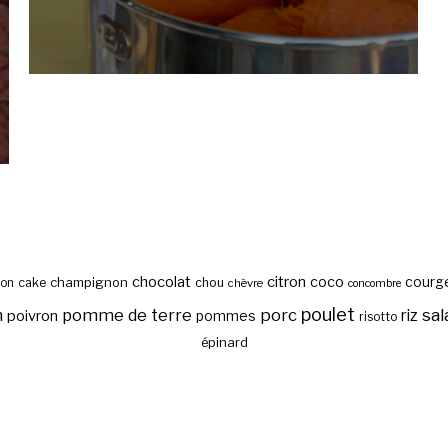
chocolat
citron
coco
courg
cake
champignon
chou
son
chèvre
concombre
poulet
sal
n
pomme de terre
porc
riz
poivron
pommes
risotto
épinard