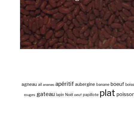
apéritif
boeuf
agneau
aubergine
banane
ail
bois
ananas
plat
gateau
poisso
papillote
rouges
lapin
Noël
oeuf