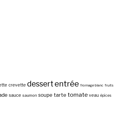
entrée
dessert
ette
crevette
fromage blanc
fruits
tomate
ade
tarte
soupe
sauce
veau
saumon
épices