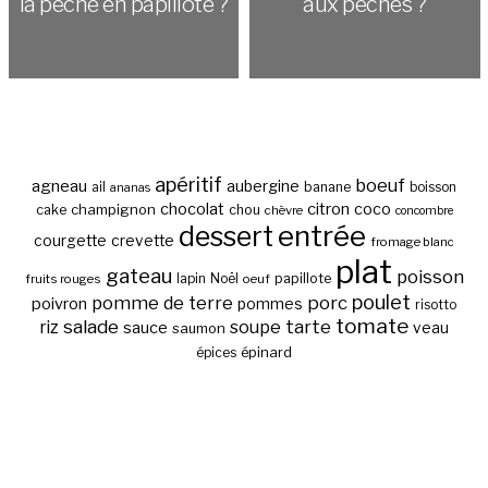
la pêche en papillote ?
aux pêches ?
apéritif
boeuf
agneau
aubergine
banane
ail
boisson
ananas
chocolat
citron
coco
cake
champignon
chou
chèvre
concombre
entrée
dessert
courgette
crevette
fromage blanc
plat
gateau
poisson
papillote
fruits rouges
lapin
Noël
oeuf
poulet
pomme de terre
porc
poivron
pommes
risotto
tomate
salade
tarte
riz
soupe
sauce
veau
saumon
épinard
épices