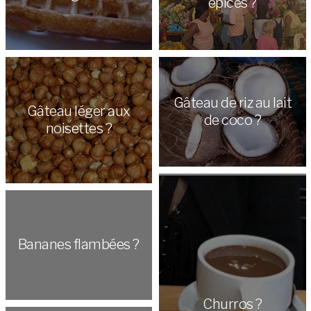
épices ?
Gâteau de riz au lait
Gâteau léger aux
de coco ?
noisettes ?
Bananes flambées ?
Churros ?