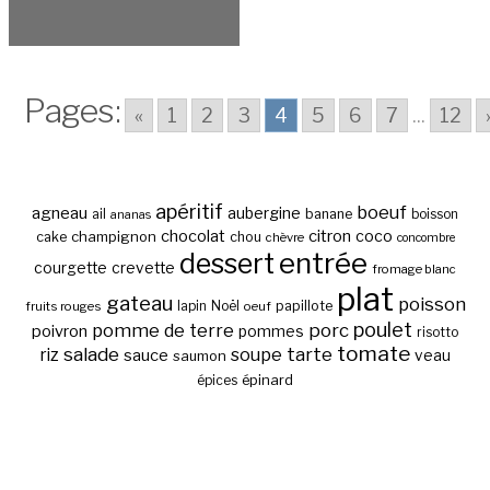
Pages:
«
1
2
3
4
5
6
7
...
12
apéritif
boeuf
agneau
aubergine
banane
ail
boisson
ananas
chocolat
citron
coco
cake
champignon
chou
chèvre
concombre
entrée
dessert
courgette
crevette
fromage blanc
plat
gateau
poisson
papillote
fruits rouges
lapin
Noël
oeuf
poulet
pomme de terre
porc
poivron
pommes
risotto
tomate
salade
tarte
riz
soupe
sauce
veau
saumon
épinard
épices