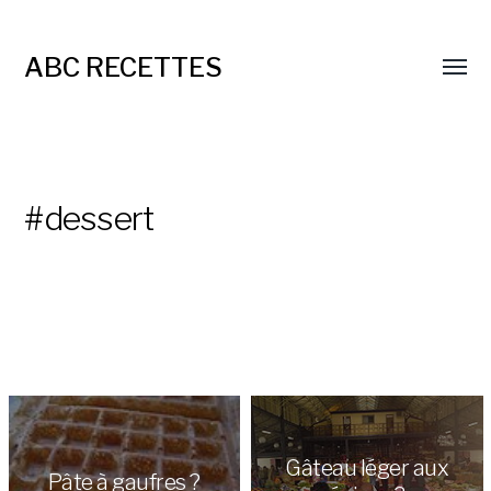
ABC RECETTES
#dessert
Gâteau léger aux
Pâte à gaufres ?