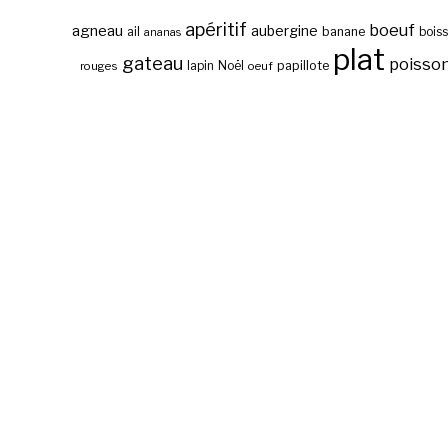
apéritif
boeuf
agneau
aubergine
banane
ail
bois
ananas
plat
gateau
poisso
papillote
rouges
lapin
Noël
oeuf