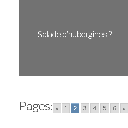
Salade d’aubergines ?
Pages:
«
1
2
3
4
5
6
»