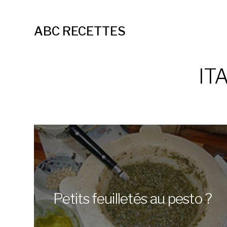
ABC RECETTES
IT
Cannelloni aux épinards et à
la ricotta ?
Petits feuilletés au pesto ?