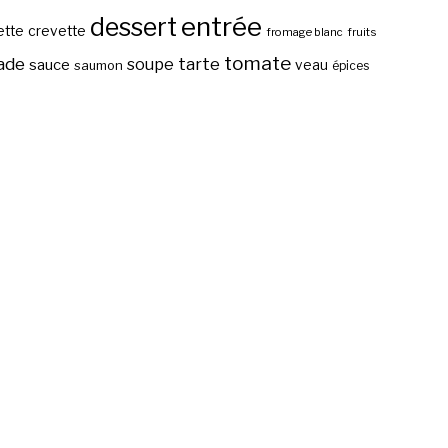
entrée
dessert
ette
crevette
fromage blanc
fruits
tomate
ade
tarte
soupe
sauce
veau
saumon
épices