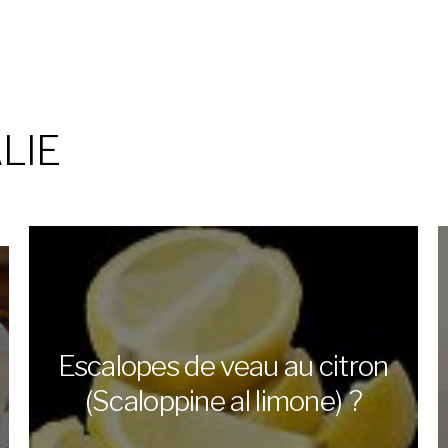
ALIE
Escalopes de veau au citron
(Scaloppine al limone) ?