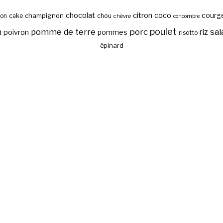
chocolat
citron
coco
courg
cake
champignon
chou
son
chèvre
concombre
poulet
sal
n
pomme de terre
porc
riz
poivron
pommes
risotto
épinard