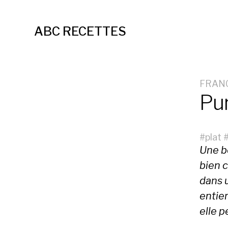
ABC RECETTES
FRAN
Pu
#
plat
Une bo
bien c
dans u
entier
elle p