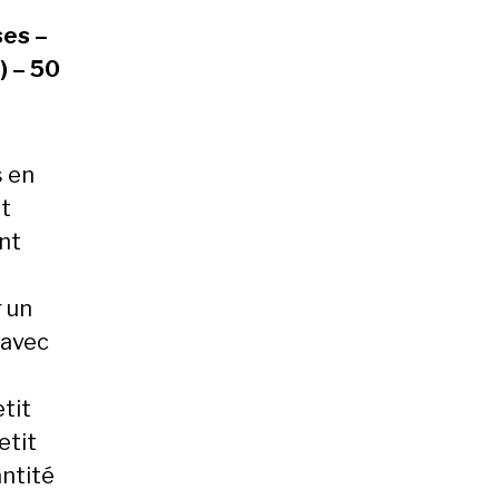
ses –
e) – 50
s en
nt
nt
r un
 avec
tit
etit
antité