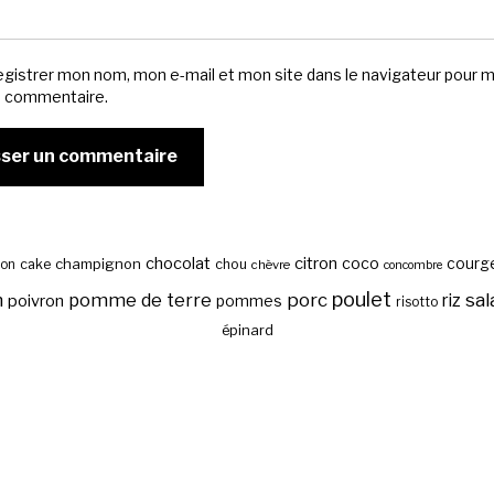
egistrer mon nom, mon e-mail et mon site dans le navigateur pour 
n commentaire.
chocolat
citron
coco
courg
cake
champignon
chou
son
chèvre
concombre
poulet
sal
n
pomme de terre
porc
riz
poivron
pommes
risotto
épinard