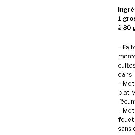
Ingré
1 gros
à 80 
– Fai
morce
cuite
dans 
– Mett
plat,
l’écu
– Met
fouet 
sans 