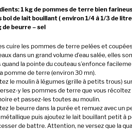
dients: 1 kg de pommes de terre bien farineu
 bol de lait bouillant ( environ 1/4 à 1/3 de litr
g de beurre – sel
tes cuire les pommes de terre pelées et coupée
aux dans un grand volume d’eau salée, elles so
s quand la pointe du couteau s’enfonce facileme
la pomme de terre (environ 30 mn).
ez le moulin à légumes (grille à petits trous) su
 versez-y les pommes de terre que vous récoltez
moire et passez-les toutes au moulin.
tez le beurre dans la purée et remuez avec un pe
métallique puis ajoutez le lait bouillant petit à p
cesser de battre. Attention, ne versez que la qu