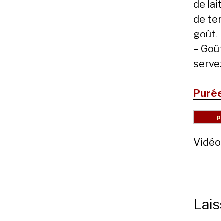
de la
de ter
goût. 
– Goû
serve
Purée
Vidéo
Lai