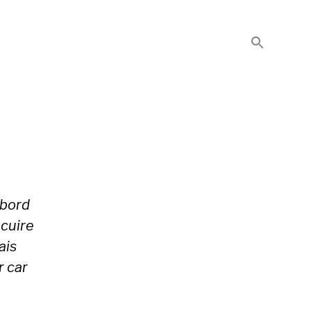
abord
 cuire
ais
r car