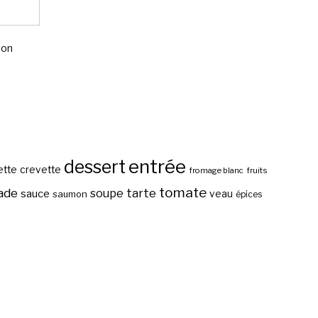
mon
entrée
dessert
ette
crevette
fromage blanc
fruits
tomate
ade
tarte
soupe
sauce
veau
saumon
épices