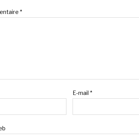
ntaire
*
E-mail
*
eb