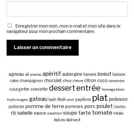
Enregistrer mon nom, mon e-mail et mon site dans le
navigateur pour mon prochain commentaire.
apéritif
boeuf
agneau
aubergine
banane
ail
boisson
ananas
chocolat
citron
coco
cake
champignon
chou
chèvre
concombre
entrée
dessert
courgette
crevette
fromage blanc
plat
gateau
poisson
papillote
fruits rouges
lapin
Noël
oeuf
poulet
pomme de terre
porc
poivron
pommes
risotto
tomate
salade
tarte
riz
soupe
sauce
veau
saumon
épinard
épices