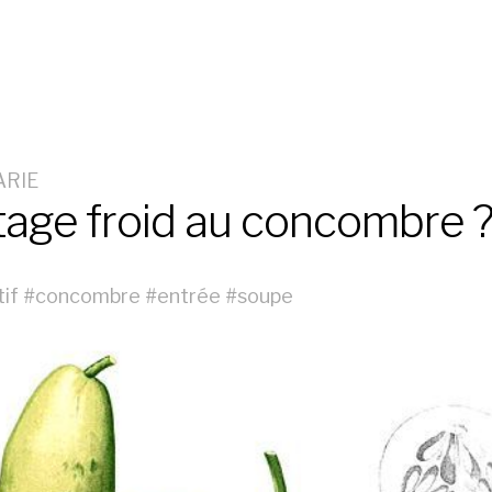
ARIE
tage froid au concombre 
tif
#
concombre
#
entrée
#
soupe