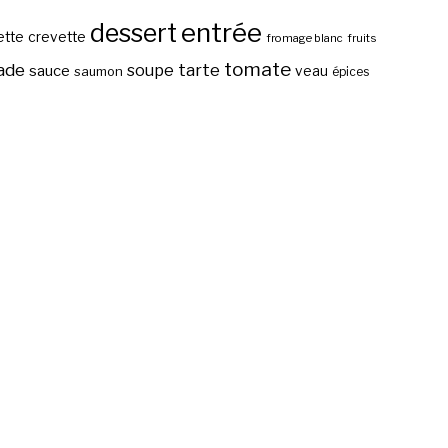
entrée
dessert
ette
crevette
fromage blanc
fruits
tomate
ade
tarte
soupe
sauce
veau
saumon
épices