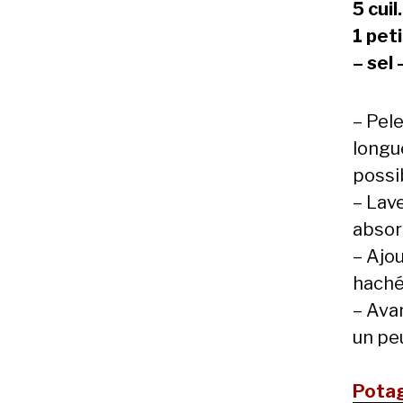
5 cuil
1 peti
– sel
– Pel
longue
possi
– Lav
absor
– Ajou
haché,
– Avan
un peu
Potag