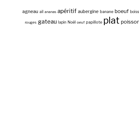
apéritif
boeuf
agneau
aubergine
banane
ail
bois
ananas
plat
gateau
poisso
papillote
rouges
lapin
Noël
oeuf