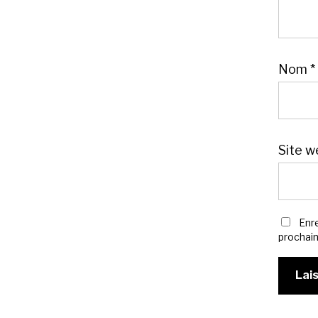
Nom
*
Site w
Enr
prochai