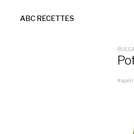
ABC RECETTES
BULG
Po
#
apéri