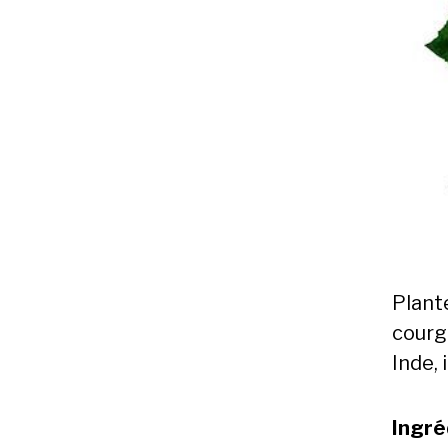
Plant
courge
Inde, 
Ingré