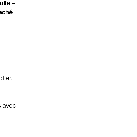
uile –
haché
i
dier.
s avec