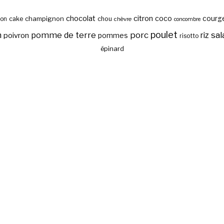
chocolat
citron
coco
courg
cake
champignon
chou
son
chèvre
concombre
poulet
sal
n
pomme de terre
porc
riz
poivron
pommes
risotto
épinard