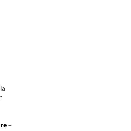
la
n
re –