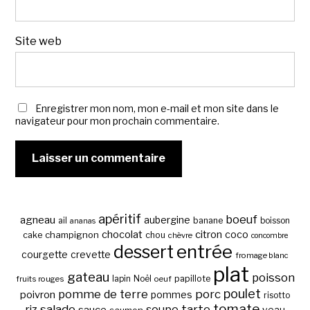
Site web
Enregistrer mon nom, mon e-mail et mon site dans le
navigateur pour mon prochain commentaire.
apéritif
boeuf
agneau
aubergine
banane
ail
boisson
ananas
chocolat
citron
coco
cake
champignon
chou
chèvre
concombre
entrée
dessert
courgette
crevette
fromage blanc
plat
gateau
poisson
papillote
fruits rouges
lapin
Noël
oeuf
poulet
pomme de terre
porc
poivron
pommes
risotto
tomate
salade
tarte
riz
soupe
sauce
veau