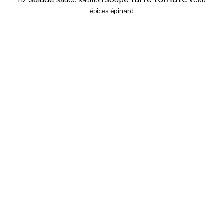
saumon
épinard
épices