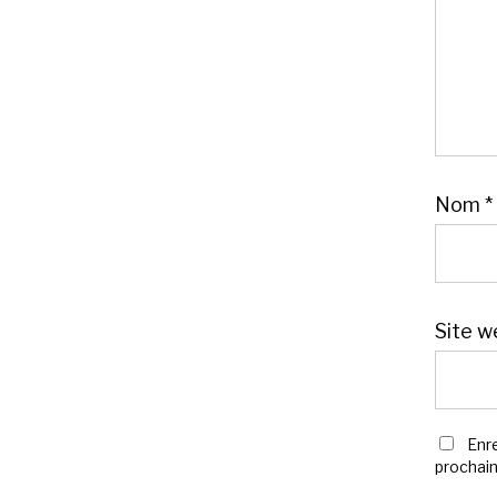
Nom
*
Site w
Enr
prochai