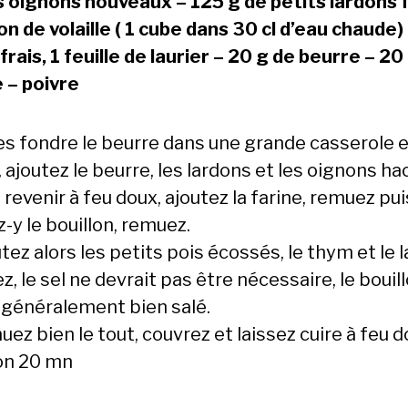
s oignons nouveaux – 125 g de petits lardons f
on de volaille ( 1 cube dans 30 cl d’eau chaude)
rais, 1 feuille de laurier – 20 g de beurre – 20
e – poivre
tes fondre le beurre dans une grande casserole 
 ajoutez le beurre, les lardons et les oignons ha
 revenir à feu doux, ajoutez la farine, remuez pui
-y le bouillon, remuez.
tez alors les petits pois écossés, le thym et le la
z, le sel ne devrait pas être nécessaire, le bouil
 généralement bien salé.
ez bien le tout, couvrez et laissez cuire à feu 
on 20 mn