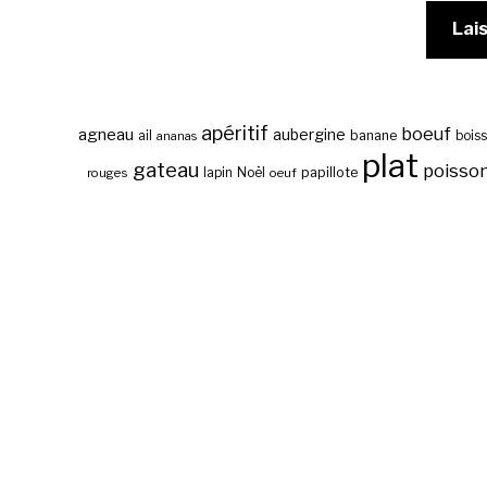
apéritif
boeuf
agneau
aubergine
banane
ail
bois
ananas
plat
gateau
poisso
papillote
rouges
lapin
Noël
oeuf