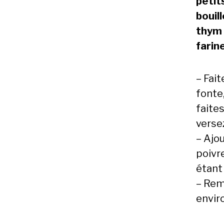
petit
bouill
thym f
farin
– Fai
fonte,
faites
versez
– Ajou
poivre
étant
– Remu
envir