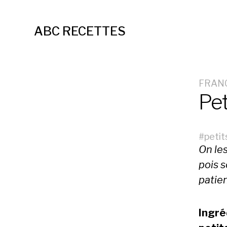
ABC RECETTES
FRAN
Pet
#
petit
On les
pois 
patie
Ingré