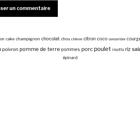
chocolat
citron
coco
courg
cake
champignon
chou
son
chèvre
concombre
poulet
sal
n
pomme de terre
porc
riz
poivron
pommes
risotto
épinard