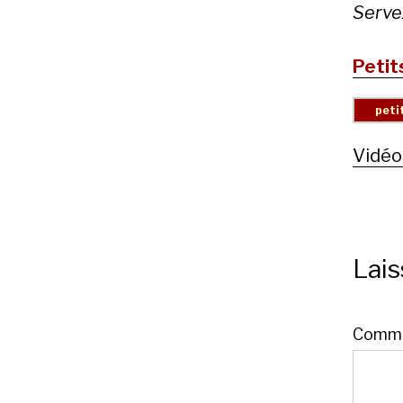
Servez
Petit
Vidéo
Lai
Comme