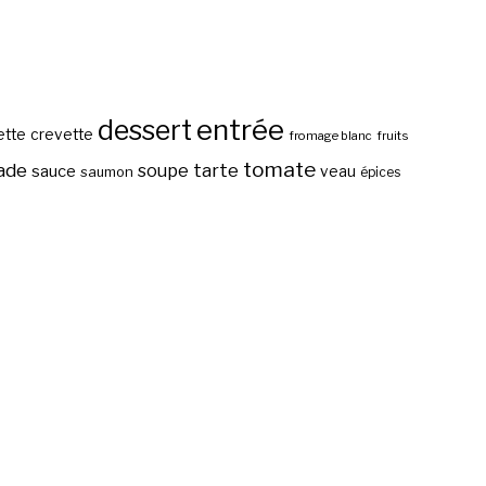
entrée
dessert
ette
crevette
fromage blanc
fruits
tomate
ade
tarte
soupe
sauce
veau
saumon
épices