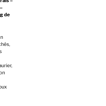
rais –
 –
 g de
en
chés,
s
urier,
lon
doux