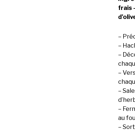
frais
d’oliv
– Préc
– Hac
– Déco
chaque
– Vers
chaque
– Sale
d’her
– Ferm
au fou
– Sort