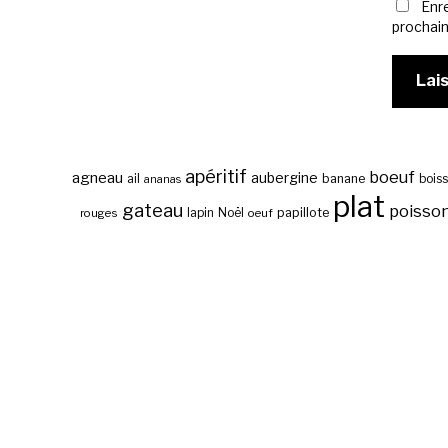
Enr
prochai
apéritif
boeuf
agneau
aubergine
banane
ail
bois
ananas
plat
gateau
poisso
papillote
rouges
lapin
Noël
oeuf