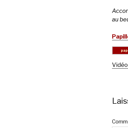
Accom
au beu
Papil
Vidéo
Lai
Comme