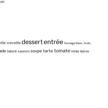
mon
entrée
dessert
ette
crevette
fromage blanc
fruits
tomate
ade
tarte
soupe
sauce
veau
saumon
épices