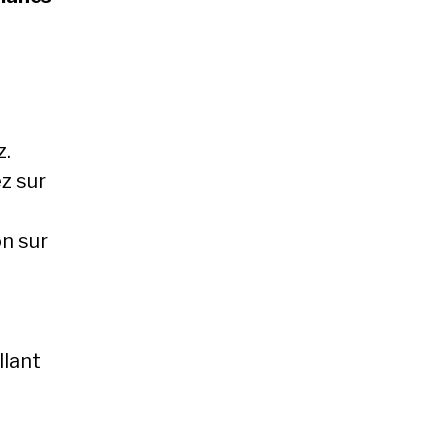
z.
z sur
on sur
llant