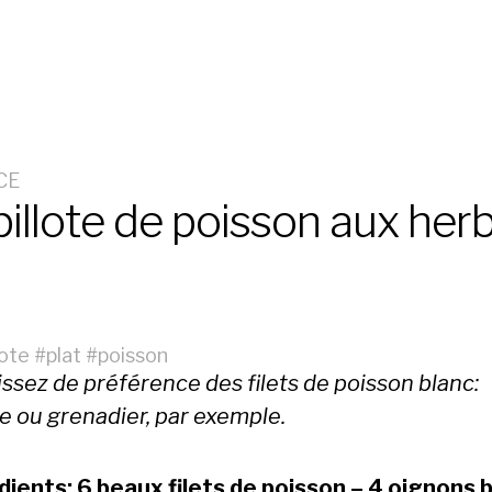
CE
illote de poisson aux her
lote
#
plat
#
poisson
ssez de préférence des filets de poisson blanc:
e ou grenadier, par exemple.
dients: 6 beaux filets de poisson – 4 oignons 