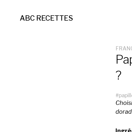
ABC RECETTES
FRAN
Pap
?
#
papil
Choisi
dorad
Ingré