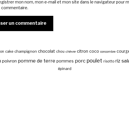
egistrer mon nom, mon e-mail et mon site dans le navigateur pour 
n commentaire.
chocolat
citron
coco
courg
cake
champignon
chou
son
chèvre
concombre
poulet
sal
n
pomme de terre
porc
riz
poivron
pommes
risotto
épinard