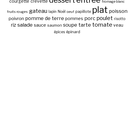
dessert
courgette
crevette
fromage blanc
plat
gateau
poisson
papillote
fruits rouges
lapin
Noël
oeuf
poulet
pomme de terre
porc
poivron
pommes
risotto
tomate
salade
tarte
riz
soupe
sauce
veau
saumon
épinard
épices