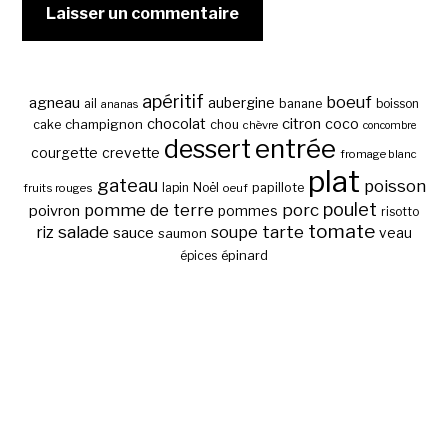
apéritif
boeuf
agneau
aubergine
banane
ail
boisson
ananas
chocolat
citron
coco
cake
champignon
chou
chèvre
concombre
entrée
dessert
courgette
crevette
fromage blanc
plat
gateau
poisson
papillote
fruits rouges
lapin
Noël
oeuf
poulet
pomme de terre
porc
poivron
pommes
risotto
tomate
salade
tarte
riz
soupe
sauce
veau
saumon
épinard
épices