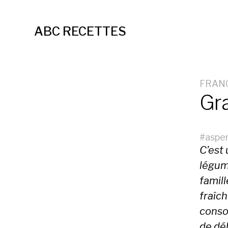
ABC RECETTES
FRAN
Gra
#
aspe
C’est 
légum
famill
fraîc
conso
de déb