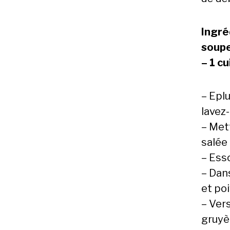
Ingré
soupe
– 1 cu
– Eplu
lavez-
– Met
salée
– Esso
– Dans
et poi
– Ver
gruyè