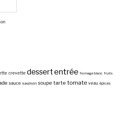
mon
entrée
dessert
ette
crevette
fromage blanc
fruits
tomate
ade
tarte
soupe
sauce
veau
saumon
épices