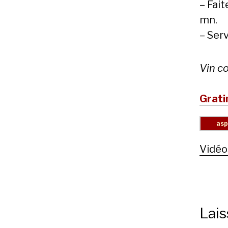
– Fait
mn.
– Ser
Vin co
Grati
Vidéo
Lai