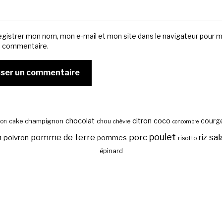
egistrer mon nom, mon e-mail et mon site dans le navigateur pour 
n commentaire.
chocolat
citron
coco
courg
cake
champignon
chou
son
chèvre
concombre
poulet
sal
n
pomme de terre
porc
riz
poivron
pommes
risotto
épinard