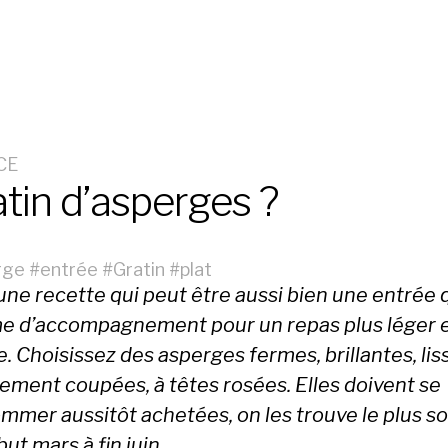
CE
tin d’asperges ?
rge
#
entrée
#
Gratin
#
plat
une recette qui peut être aussi bien une entrée 
e d’accompagnement pour un repas plus léger 
e. Choisissez des asperges fermes, brillantes, lis
hement coupées, à têtes rosées. Elles doivent se
mmer aussitôt achetées, on les trouve le plus s
ut mars à fin juin.