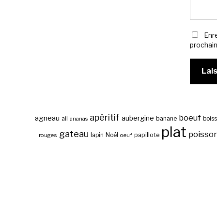
Enr
prochai
apéritif
boeuf
agneau
aubergine
banane
ail
bois
ananas
plat
gateau
poisso
papillote
rouges
lapin
Noël
oeuf