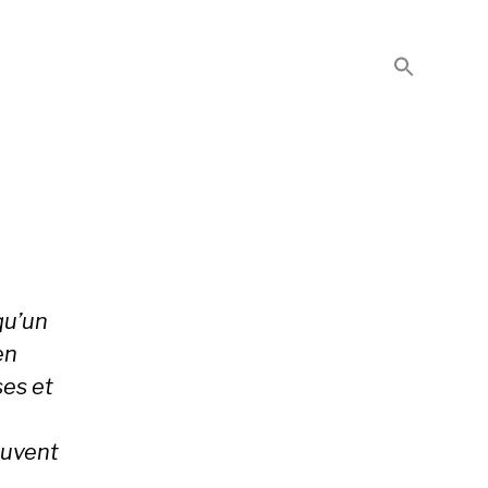
qu’un
en
ses et
ouvent