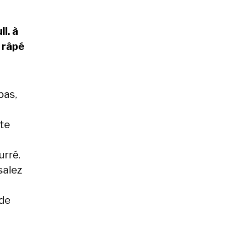
l. à
 râpé
bas,
nte
urré.
salez
 de