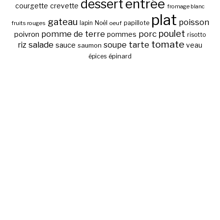
entrée
dessert
courgette
crevette
fromage blanc
plat
gateau
poisson
papillote
fruits rouges
lapin
Noël
oeuf
poulet
pomme de terre
porc
poivron
pommes
risotto
tomate
salade
tarte
riz
soupe
sauce
veau
saumon
épinard
épices