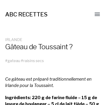
ABC RECETTES
IRLANDE
Gâteau de Toussaint ?
#
gateau
#
raisins secs
Ce gâteau est préparé traditionnellement en
Irlande pour la Toussaint.
Ingrédients: 220 g de farine fluide – 15 g de
levure de boulanger – 5 cl de lait tiède – 50 g