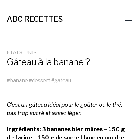
ABC RECETTES
ETATS-UNIS
Gâteau à la banane ?
#
banane
#
dessert
#
gateau
C’est un gâteau idéal pour le goûter ou le thé,
pas trop sucré et assez léger.
Ingrédients: 3 bananes bien mûres – 150 g
de farine – 150 g de sucre blanc en poudre –