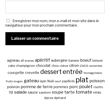
Enregistrer mon nom, mon e-mail et mon site dans le
navigateur pour mon prochain commentaire.
apéritif
boeuf
agneau
aubergine
banane
ail
boisson
ananas
chocolat
citron
coco
cake
champignon
chou
chèvre
concombre
entrée
dessert
courgette
crevette
fromage blanc
plat
gateau
poisson
papillote
fruits rouges
lapin
Noël
oeuf
poulet
pomme de terre
porc
poivron
pommes
risotto
tomate
salade
tarte
riz
soupe
sauce
veau
saumon
épinard
épices