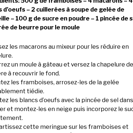
dients: 500 g de framboises – 4 macarons – 4
s d’oeufs – 2 cuillerées à soupe de gelée de
ille – 100 g de sucre en poudre – 1 pincée de s
erée de beurre pour le moule
sez les macarons au mixeur pour les réduire en
lure.
rrez un moule à gâteau et versez la chapelure d
e à recouvrir le fond.
tez les framboises, arrosez-les de la gelée
ablement tiédie.
ez les blancs d’oeufs avec la pincée de sel dans
ier et montez-les en neige puis incorporez le su
atement.
artissez cette meringue sur les framboises et