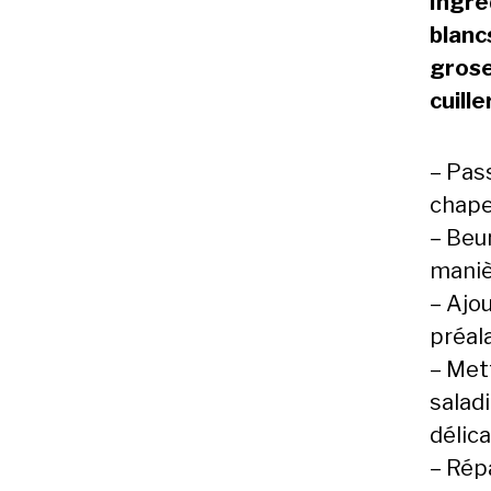
Ingré
blanc
grose
cuill
– Pas
chape
– Beu
manièr
– Ajou
préal
– Mett
salad
délic
– Rép