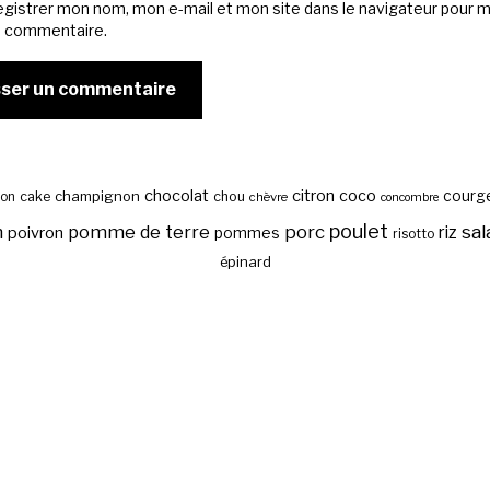
egistrer mon nom, mon e-mail et mon site dans le navigateur pour 
n commentaire.
chocolat
citron
coco
courg
cake
champignon
chou
son
chèvre
concombre
poulet
sal
n
pomme de terre
porc
riz
poivron
pommes
risotto
épinard