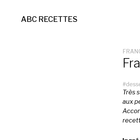
ABC RECETTES
FRAN
Fr
#
dess
Très s
aux pe
Accom
recett