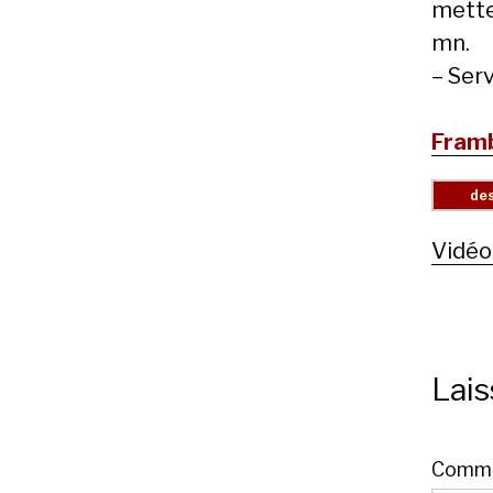
mettez
mn.
– Serv
Framb
Vidéo
Lai
Comme