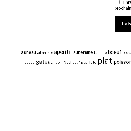
Enr
prochai
apéritif
boeuf
agneau
aubergine
banane
ail
bois
ananas
plat
gateau
poisso
papillote
rouges
lapin
Noël
oeuf