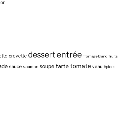
mon
entrée
dessert
ette
crevette
fromage blanc
fruits
tomate
ade
tarte
soupe
sauce
veau
saumon
épices