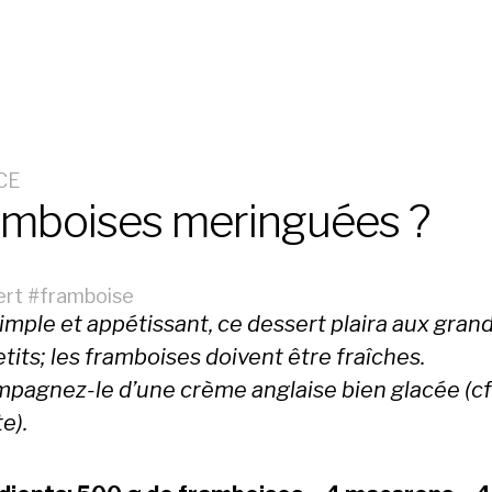
CE
amboises meringuées ?
ert
#
framboise
imple et appétissant, ce dessert plaira aux grand
tits; les framboises doivent être fraîches.
pagnez-le d’une crème anglaise bien glacée (cf
e).