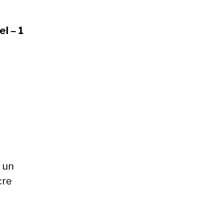
el – 1
e
 un
cre