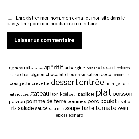
Enregistrer mon nom, mon e-mail et mon site dans le
navigateur pour mon prochain commentaire.
apéritif
boeuf
agneau
aubergine
banane
ail
boisson
ananas
chocolat
citron
coco
cake
champignon
chou
chèvre
concombre
entrée
dessert
courgette
crevette
fromage blanc
plat
gateau
poisson
papillote
fruits rouges
lapin
Noël
oeuf
poulet
pomme de terre
porc
poivron
pommes
risotto
tomate
salade
tarte
riz
soupe
sauce
veau
saumon
épinard
épices