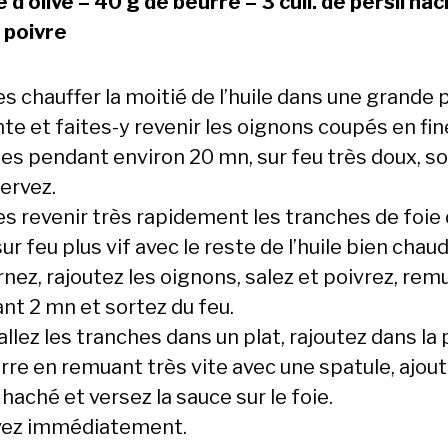
e d’olive – 40 g de beurre – 3 cuil. de persil ha
t poivre
es chauffer la moitié de l’huile dans une grande 
nte et faites-y revenir les oignons coupés en fi
les pendant environ 20 mn, sur feu très doux, s
ervez.
tes revenir très rapidement les tranches de foie
ur feu plus vif avec le reste de l’huile bien chaud
nez, rajoutez les oignons, salez et poivrez, rem
nt 2 mn et sortez du feu.
allez les tranches dans un plat, rajoutez dans la
rre en remuant très vite avec une spatule, ajout
 haché et versez la sauce sur le foie.
vez immédiatement.