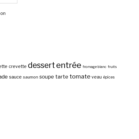
mon
entrée
dessert
ette
crevette
fromage blanc
fruits
tomate
ade
tarte
soupe
sauce
veau
saumon
épices