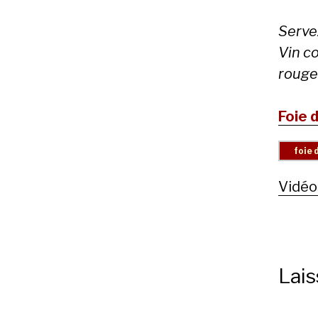
Serve
Vin c
rouge
Foie 
Vidéo
Lai