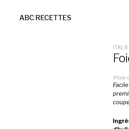
ABC RECETTES
ITALIE
Foi
#
foie 
Facile
premi
couper
Ingré