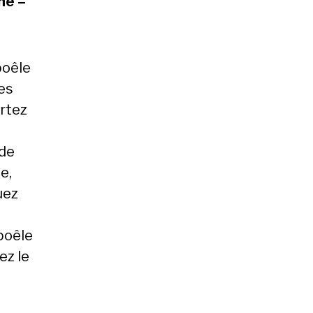
ché –
poêle
nes
ortez
 de
e,
uez
 poêle
ez le