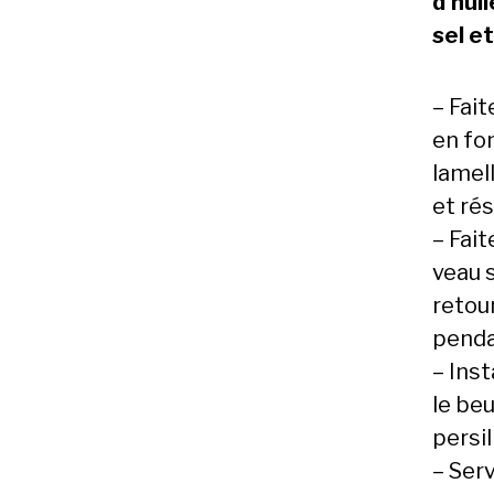
d’huil
sel e
– Fait
en fo
lamel
et rés
– Fai
veau s
retour
penda
– Inst
le beu
persil
– Ser