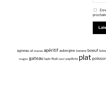
Enr
prochai
apéritif
boeuf
agneau
aubergine
banane
ail
bois
ananas
plat
gateau
poisso
papillote
rouges
lapin
Noël
oeuf