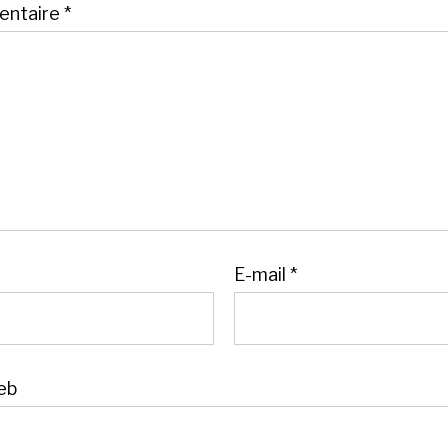
ntaire
*
E-mail
*
eb