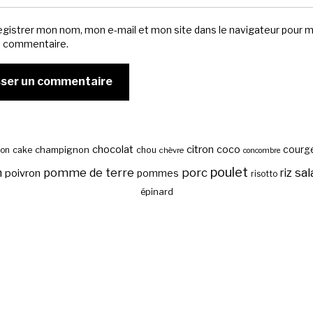
egistrer mon nom, mon e-mail et mon site dans le navigateur pour 
n commentaire.
chocolat
citron
coco
courg
cake
champignon
chou
son
chèvre
concombre
poulet
sal
n
pomme de terre
porc
riz
poivron
pommes
risotto
épinard