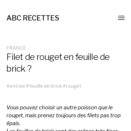
ABC RECETTES
FRANCE
Filet de rouget en feuille de
brick ?
#
entrée
#
feuille de brick
#
rouget
Vous pouvez choisir un autre poisson que le
rouget, mais prenez toujours des filets pas trop
épais.