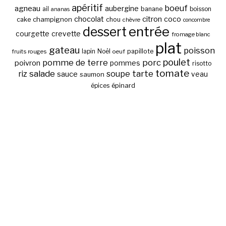
apéritif
boeuf
agneau
aubergine
banane
ail
boisson
ananas
chocolat
citron
coco
cake
champignon
chou
chèvre
concombre
entrée
dessert
courgette
crevette
fromage blanc
plat
gateau
poisson
papillote
fruits rouges
lapin
Noël
oeuf
poulet
pomme de terre
porc
poivron
pommes
risotto
tomate
salade
tarte
riz
soupe
sauce
veau
saumon
épinard
épices