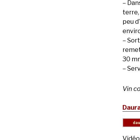
– Dan
terre,
peu d’
envir
– Sort
remet
30 mn
– Ser
Vin c
Daura
Vidéo