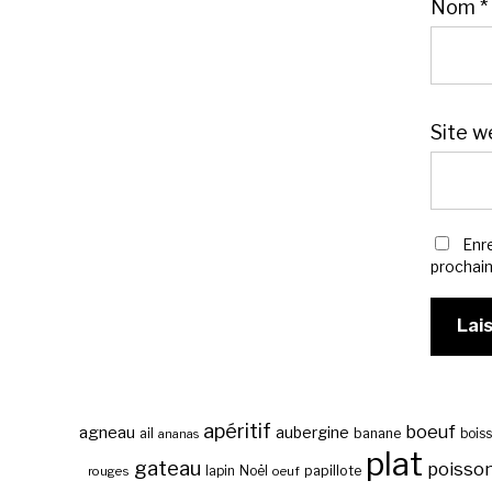
Nom
*
Site w
Enr
prochai
apéritif
boeuf
agneau
aubergine
banane
ail
bois
ananas
plat
gateau
poisso
papillote
rouges
lapin
Noël
oeuf