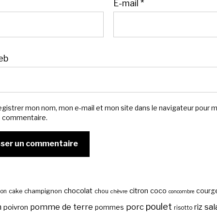
E-mail
*
eb
egistrer mon nom, mon e-mail et mon site dans le navigateur pour 
n commentaire.
chocolat
citron
coco
courg
cake
champignon
chou
son
chèvre
concombre
poulet
sal
n
pomme de terre
porc
riz
poivron
pommes
risotto