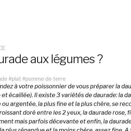
CE
urade aux légumes ?
ade
#
plat
#
pomme de terre
dez à votre poissonnier de vous préparer la da
 et écaillée). Il existe 3 variétés de daurade: la 
 ou argentée, la plus fine et la plus chère, se rec
roissant doré entre les 2 yeux, la daurade rose, f
ment mais parfois décevante et enfin, la daurad
 la plus répandue et la moins chère, assez fine. A