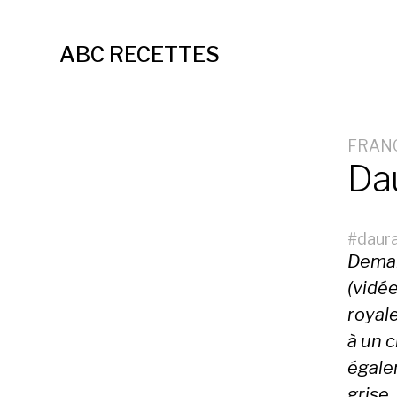
ABC RECETTES
FRAN
Da
#
daur
Deman
(vidée
royale
à un c
égale
grise,