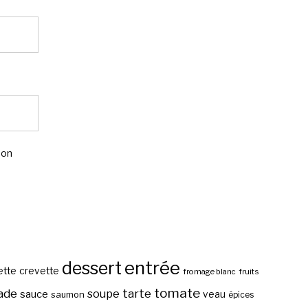
mon
entrée
dessert
ette
crevette
fromage blanc
fruits
tomate
ade
tarte
soupe
sauce
veau
saumon
épices