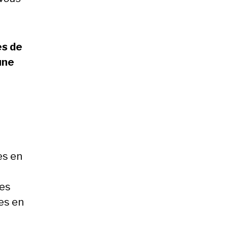
es de
une
es en
ues
es en