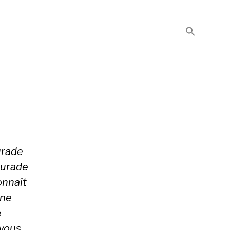
urade
daurade
onnaît
ine
e
 vous