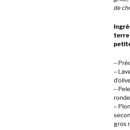
de cho
Ingré
terre
petite
– Préc
– Lave
d’oliv
– Pel
rondel
– Plo
secon
gros 