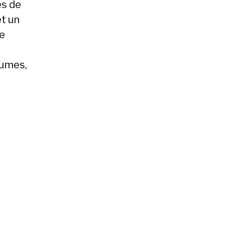
es de
et un
re
gumes,